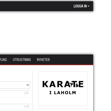
LOGGA IN
VLING
UTRUSTNING
NYHETER
v.31
v.32