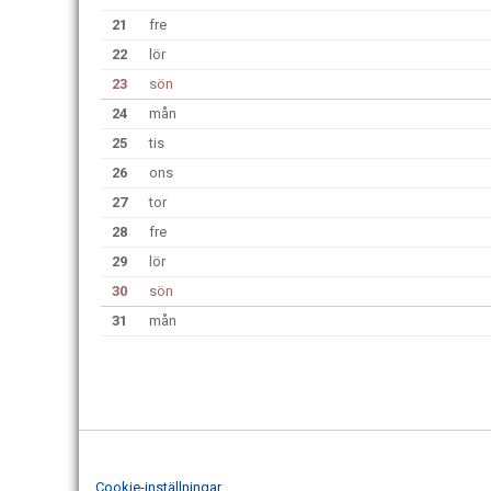
21
fre
22
lör
23
sön
24
mån
25
tis
26
ons
27
tor
28
fre
29
lör
30
sön
31
mån
Cookie-inställningar