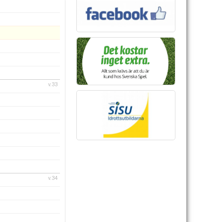
v.33
v.34