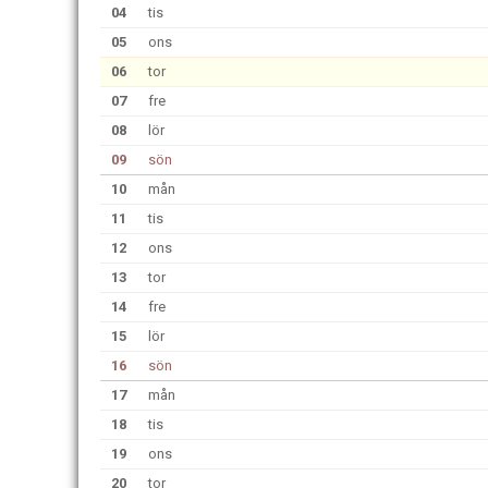
04
tis
05
ons
06
tor
07
fre
08
lör
09
sön
10
mån
11
tis
12
ons
13
tor
14
fre
15
lör
16
sön
17
mån
18
tis
19
ons
20
tor